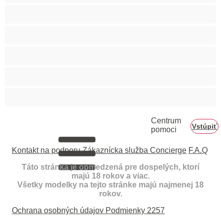
Vyspelá
Ázijec
Černošky
Červenovláska
Ženy v domácnosti
Centrum
Vstúpiť
pomoci
Kontakt na podporu
Zákaznícka služba Concierge
F.A.Q
Táto stránka je obmedzená pre dospelých, ktorí
majú 18 rokov a viac.
Všetky modelky na tejto stránke majú najmenej 18
rokov.
Ochrana osobných údajov
Podmienky
2257