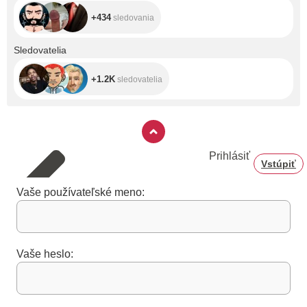
+434
sledovania
+1.2K
Sledovatelia
+1.2K
sledovatelia
Prihlásiť
Vstúpiť
Vaše používateľské meno:
Vaše heslo: