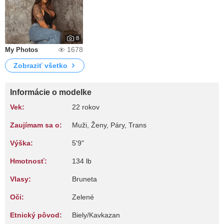
8
1678
My Photos
Zobraziť všetko
Informácie o modelke
Vek:
22 rokov
Zaujímam sa o:
Muži, Ženy, Páry, Trans
Výška:
5'9"
Hmotnosť:
134 lb
Vlasy:
Bruneta
Oči:
Zelené
Etnický pôvod:
Biely/Kavkazan