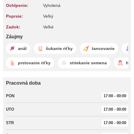
Ochlpenie:
Vyholená
Poprsie:
Veľký
Zadok:
Veľké
Záujmy
anál
šukanie riťky
tancovanie
prstovanie riťky
striekanie semena
hlb
Pracovná doba
PON
17:00 - 00:00
UTO
17:00 - 00:00
STR
17:00 - 00:00