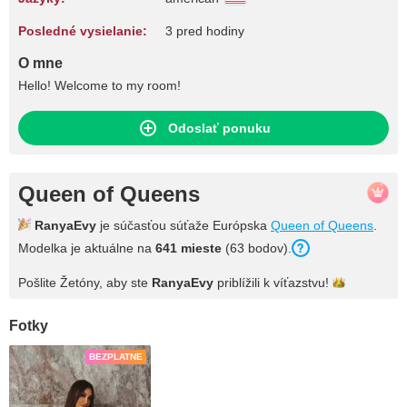
Posledné vysielanie:
3 pred hodiny
O mne
Hello! Welcome to my room!
Odoslať ponuku
Queen of Queens
RanyaEvy
je súčasťou súťaže Európska
Queen of Queens
.
Modelka je aktuálne na
641 mieste
(63 bodov).
Pošlite Žetóny, aby ste
RanyaEvy
priblížili k
víťazstvu!
Fotky
BEZPLATNE