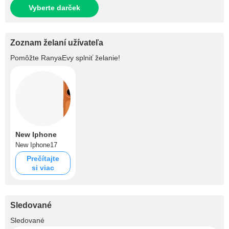
Vyberte darček
Zoznam želaní užívateľa
Pomôžte
RanyaEvy
splniť želanie!
New Iphone
New Iphone17
Prečítajte
si viac
Sledované
+434
Sledované