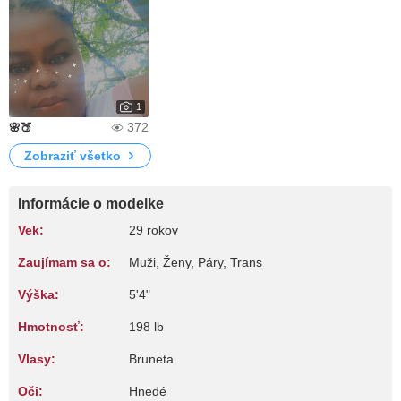
1
372
🌸🍑
Zobraziť všetko
Informácie o modelke
Vek:
29 rokov
Zaujímam sa o:
Muži, Ženy, Páry, Trans
Výška:
5'4"
Hmotnosť:
198 lb
Vlasy:
Bruneta
Oči:
Hnedé