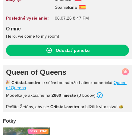
Španielčina
Posledné vysielanie:
08.07.26 8:47 PM
O mne
Hello, welcome to my room!
Odoslať ponuku
Queen of Queens
Criistal-castro
je súčasťou súťaže Latinskoamerická
Queen
of Queens
.
Modelka je aktuálne na
2860 mieste
(0 bodov).
Pošlite Žetóny, aby ste
Criistal-castro
priblížili k
víťazstvu!
Fotky
BEZPLATNE