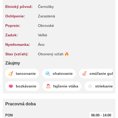
Etnický pôvod:
Černošky
Ochlpenie:
Zarastená
Poprsie:
Obrovské
Zadok:
Veľké
Nymfomanka:
Áno
Stav (vzťah):
Otvorený
vzťah
Záujmy
tancovanie
chatovanie
cmúľanie gulí
bozkávanie
fajčenie vtáka
striekanie 
Pracovná doba
PON
06:00 - 14:00