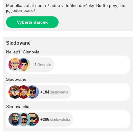
Modelka zatiaľ nemá žiadne virtuálne darčeky. Buďte prvý, kto
jej jeden pošle!
Vyberte darček
Sledované
+2
Najlepší Členovia
+2
členovia
+184
Sledované
+184
sledovania
+206
Sledovatelia
+206
sledovatelia